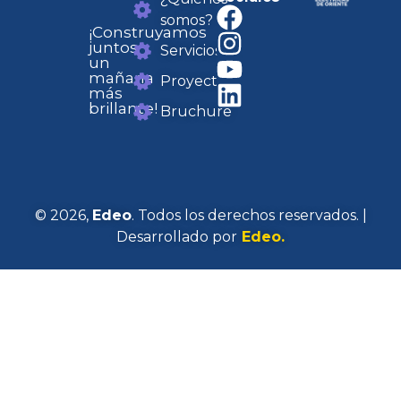
somos?
¡Construyamos
juntos
Servicios
un
mañana
Proyectos
más
brillante!
Bruchure
© 2026,
Edeo
. Todos los derechos reservados. |
Desarrollado por
Edeo.